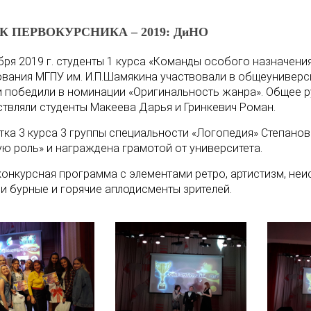
К ПЕРВОКУРСНИКА – 2019: ДиНО
бря 2019 г. студенты 1 курса «Команды особого назначени
вания МГПУ им. И.П.Шамякина участвовали в общеуниверс
и победили в номинации «Оригинальность жанра». Общее 
твляли студенты Макеева Дарья и Гринкевич Роман.
тка 3 курса 3 группы специальности «Логопедия» Степано
ю роль» и награждена грамотой от университета.
конкурсная программа с элементами ретро, артистизм, неи
и бурные и горячие аплодисменты зрителей.