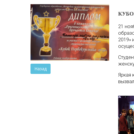
КУБО
21 ноя
образо
2019» 
осущес
Студен
женску
Назад
Яркая 
вызвал