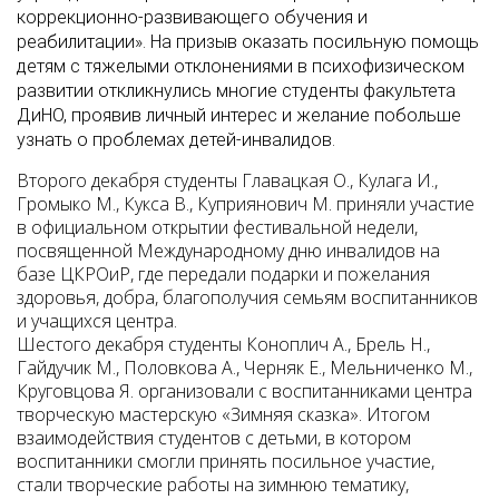
коррекционно-развивающего обучения и
реабилитации». На призыв оказать посильную помощь
детям с тяжелыми отклонениями в психофизическом
развитии откликнулись многие студенты факультета
ДиНО, проявив личный интерес и желание побольше
узнать о проблемах детей-инвалидов.
Второго декабря студенты Главацкая О., Кулага И.,
Громыко М., Кукса В., Куприянович М. приняли участие
в официальном открытии фестивальной недели,
посвященной Международному дню инвалидов на
базе ЦКРОиР, где передали подарки и пожелания
здоровья, добра, благополучия семьям воспитанников
и учащихся центра.
Шестого декабря студенты Коноплич А., Брель Н.,
Гайдучик М., Половкова А., Черняк Е., Мельниченко М.,
Круговцова Я. организовали с воспитанниками центра
творческую мастерскую «Зимняя сказка». Итогом
взаимодействия студентов с детьми, в котором
воспитанники смогли принять посильное участие,
стали творческие работы на зимнюю тематику,