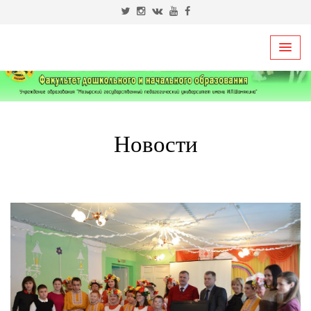
Н
о
в
о
с
т
и